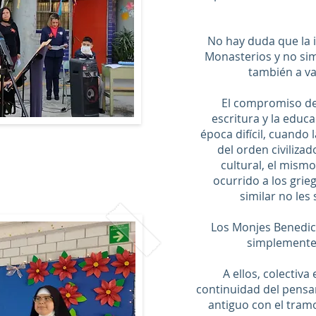
No hay duda que la i
Monasterios y no si
también a var
El compromiso de 
escritura y la educ
época difícil, cuando 
del orden civilizad
cultural, el mismo
ocurrido a los grie
similar no les
Los Monjes Benedic
simplemente p
A ellos, colectiva
continuidad del pensam
antiguo con el tramo