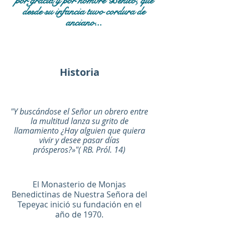
por gracia y por nombre Benito, que
desde su infancia tuvo cordura de
anciano...
Historia
"Y buscándose el Señor un obrero ent
re
la multitud lanza su grito de
llamamiento ¿Hay alguien que quiera
vivir y desee pasar días
prósperos?»"( RB. Pról. 14)
El Monasterio de Monjas
Benedictinas de Nuestra Señora del
Tepeyac inició su fundación en el
año de 1970.