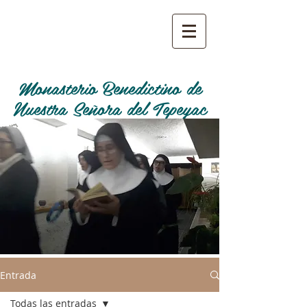
Monasterio Benedictino de
Nuestra Señora del Tepeyac
Entrada
Todas las entradas