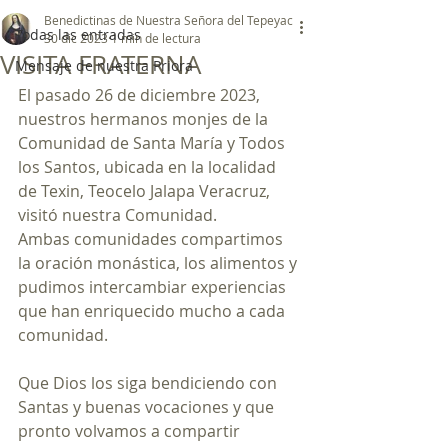
Benedictinas de Nuestra Señora del Tepeyac
Todas las entradas
30 dic 2023
1 min de lectura
VISITA FRATERNA
Mensaje de nuestra Priora
El pasado 26 de diciembre 2023,  
nuestros hermanos monjes de la 
Comunidad de Santa María y Todos 
los Santos, ubicada en la localidad 
de Texin, Teocelo Jalapa Veracruz, 
visitó nuestra Comunidad.
Ambas comunidades compartimos 
la oración monástica, los alimentos y 
pudimos intercambiar experiencias 
que han enriquecido mucho a cada 
comunidad.
Que Dios los siga bendiciendo con 
Santas y buenas vocaciones y que 
pronto volvamos a compartir 